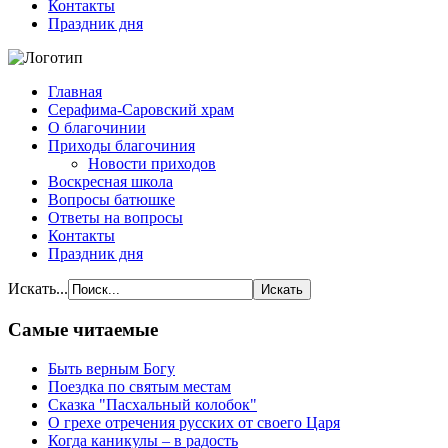
Контакты
Праздник дня
Главная
Серафима-Саровский храм
О благочинии
Приходы благочиния
Новости приходов
Воскресная школа
Вопросы батюшке
Ответы на вопросы
Контакты
Праздник дня
Искать...
Самые читаемые
Быть верным Богу
Поездка по святым местам
Сказка "Пасхальный колобок"
О грехе отречения русских от своего Царя
Когда каникулы – в радость