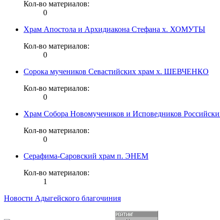
Кол-во материалов:
0
Храм Апостола и Архидиакона Стефана х. ХОМУТЫ
Кол-во материалов:
0
Сорока мучеников Севастийских храм х. ШЕВЧЕНКО
Кол-во материалов:
0
Храм Собора Новомучеников и Исповедников Россий
Кол-во материалов:
0
Серафима-Саровский храм п. ЭНЕМ
Кол-во материалов:
1
Новости Адыгейского благочиния