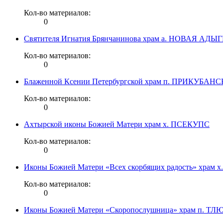
Кол-во материалов:
0
Святителя Игнатия Брянчанинова храм а. НОВАЯ АДЫ
Кол-во материалов:
0
Блаженной Ксении Петербургской храм п. ПРИКУБАН
Кол-во материалов:
0
Ахтырской иконы Божией Матери храм х. ПСЕКУПС
Кол-во материалов:
0
Иконы Божией Матери «Всех скорбящих радость» хра
Кол-во материалов:
0
Иконы Божией Матери «Скоропослушница» храм п. 