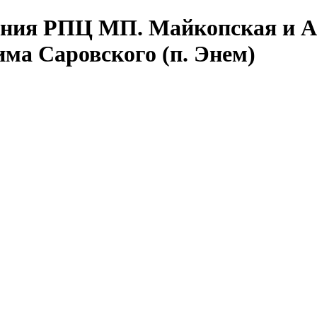
иния
РПЦ МП. Майкопская и А
ма Саровского (п. Энем)